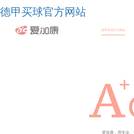
德甲买球官方网站
德甲买球官方网站
爱加康，用专业、