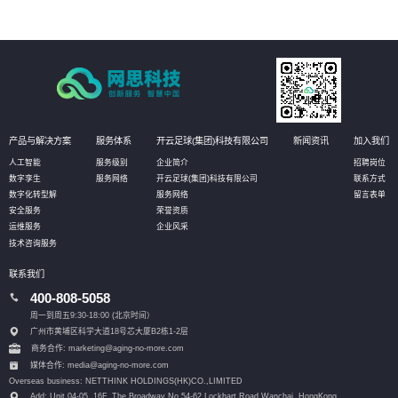
产品与解决方案
服务体系
开云足球(集团)科技有限公司
新闻资讯
加入我们
人工智能
服务级别
企业简介
招聘岗位
数字孪生
服务网络
开云足球(集团)科技有限公司
联系方式
数字化转型解
服务网络
留言表单
安全服务
荣誉资质
运维服务
企业风采
技术咨询服务
联系我们
400-808-5058
周一到周五9:30-18:00 (北京时间）
广州市黄埔区科学大道18号芯大厦B2栋1-2层
商务合作: marketing@aging-no-more.com
媒体合作: media@aging-no-more.com
Overseas business: NETTHINK HOLDINGS(HK)CO.,LIMITED
Add: Unit 04-05, 16F, The Broadway No.54-62 Lockhart Road,
Wanchai, HongKong