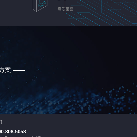
资质荣誉
方案 ——
们
00-808-5058